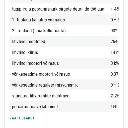
tugipiiraja pööramisnurk sirgete detailide töölaual
+ 45º ÷ -
1. töölaua kallutus võimalus
0 ÷ 35º
2. Töölaud (ilma kallutuseta)
90º
lihvlindi mõõtmed
2640 x 1
lihvlindi kiirus
14 m/sek
lihvlindi mootori võimsus
3 kW
võnkeseadme mootori võimsus
0,37 kW
võnkeseadme reguleerimisvahemik
0 ÷ 20 
standard lihvtrumlite mõõtmed
Ø 25-30-
puruärastusava läbimõõt
150 mm
VAATA SEADET