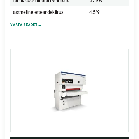
tööüksuse mootori võimsus
5,5 kW
astmeline etteandekiirus
4,5/9
VAATA SEADET