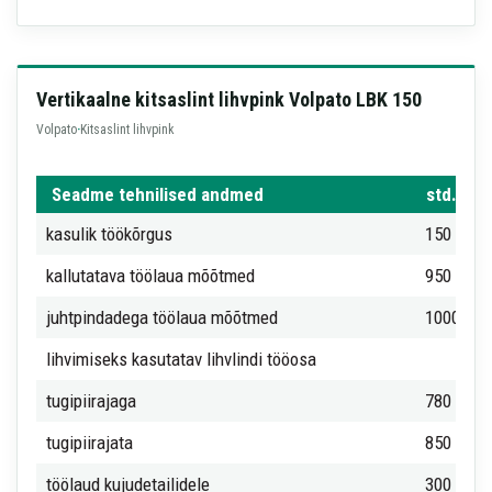
Vertikaalne kitsaslint lihvpink Volpato LBK 150
Volpato
·
Kitsaslint lihvpink
Seadme tehnilised andmed
std.
kasulik töökõrgus
150 mm
kallutatava töölaua mõõtmed
950 x 30
juhtpindadega töölaua mõõtmed
1000 x 2
lihvimiseks kasutatav lihvlindi tööosa
tugipiirajaga
780 x 12
tugipiirajata
850 x 12
töölaud kujudetailidele
300 x 30