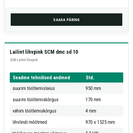
SAADA PÄRING
Lailint lihvpink SCM dmc sd 10
SCM
·
Lailint lihvpink
Seadme tehnilised andmed
Std.
suurim töötlemislaius
950 mm
suurim töötlemiskõrgus
170 mm
vähim töötlemiskõrgus
4 mm
lihvlindi mõõtmed
970 x 1525 mm