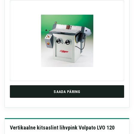
SAADA PÄRING
Vertikaalne kitsaslint lihvpink Volpato LVO 120