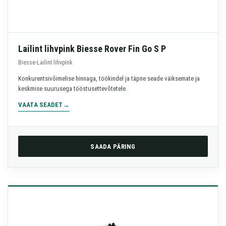
Lailint lihvpink Biesse Rover Fin Go S P
Biesse
·
Lailint lihvpink
Konkurentsivõimelise hinnaga, töökindel ja täpne seade väiksemate ja
keskmise suurusega tööstusettevõtetele.
VAATA SEADET
SAADA PÄRING