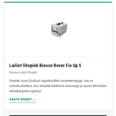
Lailint lihvpink Biesse Rover Fin Up S
Biesse
·
Lailint lihvpink
Esindab suurt jõudlust tagasihoidliku investeeringuga. See on
viimistluskeskus, mis rahuldab keskmise suurusega ja suurte ettevõtete
mitmekülgseid vajadusi.
VAATA SEADET