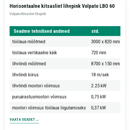
Horisontaalne kitsaslint lihvpink Volpato LBO 60
Volpato
·
Kitsaslint lihvpink
Seadme tehnilised andmed
std.
töölaua mõõtmed
3000 x 820 mm
töölaua vertikaalne käik
720 mm
lihvlindi mõõtmed
8700 x 150 mm
lihvlindi kiirus
18 m/sek
lihvlindi mootori võimsus
2.25 kW
puruärastusmootori võimsus
0,75 kW
mootori võimsus töölaua liigutamiseks
0,37 kW
VAATA SEADET