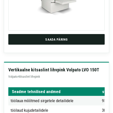
SAADA PÄRING
Vertikaalne kitsaslint lihvpink Volpato LVO 150T
Volpato
·
Kitsaslint lihvpink
Seadme tehnilised andmed
std.
töölaua mõõtmed sirgetele detailidele
950 x
töölaud kujudetailidele
300 x