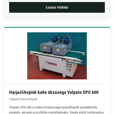
SAADA PÄRING
Harjaslihvpink kahe üksusega Volpato SPO 600
Volpato
·
Harjaslihvpink
Volpato SPO 600 on kahe tööüksusega harjaslihvpink puitdetailide
pindade, servade ja profiilide viimistlemiseks. Seade sobib tootmisesse,