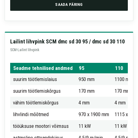
SAADA PÄRING
Lailint lihvpink SCM dmc sd 30 95 / dmc sd 30 110
SCM
·
Lailint lihvpink
Seadme tehnilised andmed
95
110
suurim töötlemislaius
950 mm
1100 mm
suurim töötlemiskõrgus
170 mm
170 mm
vähim töötlemiskõrgus
4 mm
4 mm
lihvlindi mõõtmed
970 x 1900 mm
1115 x 19
tööüksuse mootori võimsus
11 kW
11 kW
astmeline etteandekiirus
4,5/9 m/min
4,5/9 m/mi