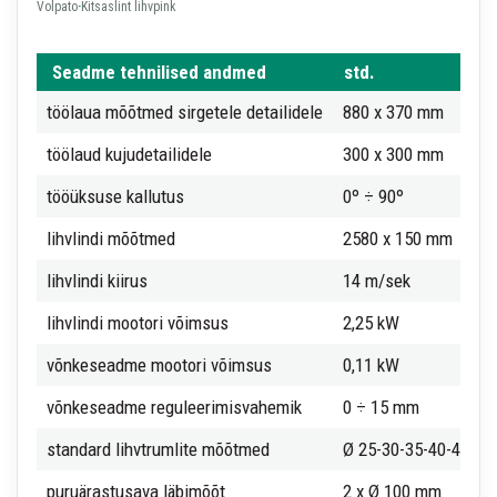
Volpato
·
Kitsaslint lihvpink
Seadme tehnilised andmed
std.
töölaua mõõtmed sirgetele detailidele
880 x 370 mm
töölaud kujudetailidele
300 x 300 mm
tööüksuse kallutus
0º ÷ 90º
lihvlindi mõõtmed
2580 x 150 mm
lihvlindi kiirus
14 m/sek
lihvlindi mootori võimsus
2,25 kW
võnkeseadme mootori võimsus
0,11 kW
võnkeseadme reguleerimisvahemik
0 ÷ 15 mm
standard lihvtrumlite mõõtmed
Ø 25-30-35-40-45-50
puruärastusava läbimõõt
2 x Ø 100 mm