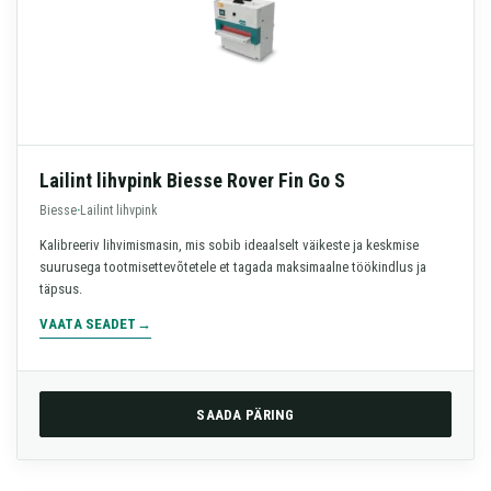
Lailint lihvpink Biesse Rover Fin Go S
Biesse
·
Lailint lihvpink
Kalibreeriv lihvimismasin, mis sobib ideaalselt väikeste ja keskmise
suurusega tootmisettevõtetele et tagada maksimaalne töökindlus ja
täpsus.
VAATA SEADET
SAADA PÄRING