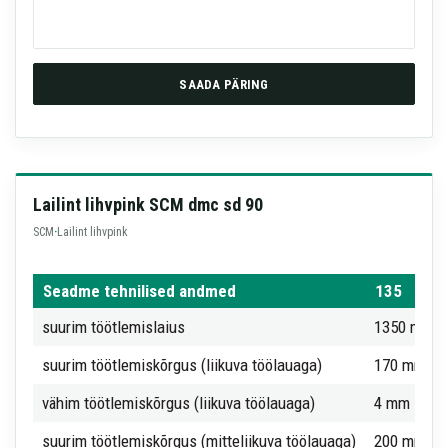
SAADA PÄRING
Lailint lihvpink SCM dmc sd 90
SCM
·
Lailint lihvpink
Seadme tehnilised andmed
135
suurim töötlemislaius
1350 mm
suurim töötlemiskõrgus (liikuva töölauaga)
170 mm
vähim töötlemiskõrgus (liikuva töölauaga)
4 mm
suurim töötlemiskõrgus (mitteliikuva töölauaga)
200 mm