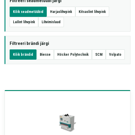
Filtreeri seadmetüübi järgi
Kõik seadmetüübid
Harjaslihvpink
Kitsaslint lihvpink
Lailint lihvpink
Lihvimislaud
Filtreeri brändi järgi
Kõik brändid
Biesse
Höcker Polytechnik
SCM
Volpato