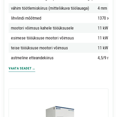
vähim töötlemiskiirus (mitteliikuva töölauaga)
4 mm
lihvlindi mõõtmed
1370 x 26
mootori võimsus kahele tööüksusele
11 kW
esimese tööüksuse mootori võimsus
11 kW
teise tööüksuse mootori võimsus
11 kW
astmeline etteandekiirus
4,5/9 m/mi
VAATA SEADET