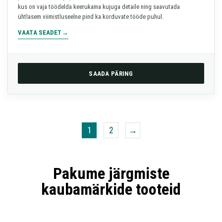
kus on vaja töödelda keerukama kujuga detaile ning saavutada
ühtlasem viimistluseelne pind ka korduvate tööde puhul.
VAATA SEADET
SAADA PÄRING
1
2
→
Pakume järgmiste
kaubamärkide tooteid