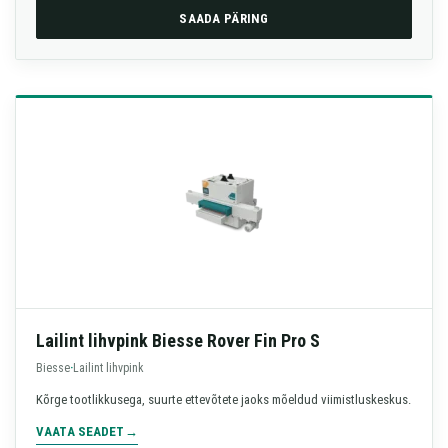
SAADA PÄRING
Lailint lihvpink Biesse Rover Fin Pro S
Biesse
·
Lailint lihvpink
Kõrge tootlikkusega, suurte ettevõtete jaoks mõeldud viimistluskeskus.
VAATA SEADET