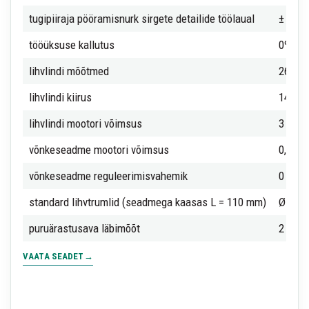
tugipiiraja pööramisnurk sirgete detailide töölaual
± 45º
tööüksuse kallutus
0º ÷ 4
lihvlindi mõõtmed
2640 
lihvlindi kiirus
14 m/
lihvlindi mootori võimsus
3 kW
võnkeseadme mootori võimsus
0,11 k
võnkeseadme reguleerimisvahemik
0 ÷ 1
standard lihvtrumlid (seadmega kaasas L = 110 mm)
Ø 25/
puruärastusava läbimõõt
2 x 1
VAATA SEADET