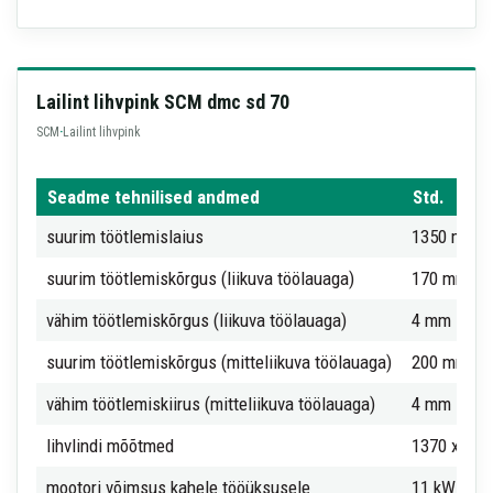
Lailint lihvpink SCM dmc sd 70
SCM
·
Lailint lihvpink
Seadme tehnilised andmed
Std.
suurim töötlemislaius
1350 mm
suurim töötlemiskõrgus (liikuva töölauaga)
170 mm
vähim töötlemiskõrgus (liikuva töölauaga)
4 mm
suurim töötlemiskõrgus (mitteliikuva töölauaga)
200 mm
vähim töötlemiskiirus (mitteliikuva töölauaga)
4 mm
lihvlindi mõõtmed
1370 x 26
mootori võimsus kahele tööüksusele
11 kW