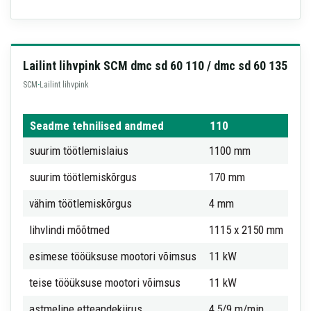
Lailint lihvpink SCM dmc sd 60 110 / dmc sd 60 135
SCM
·
Lailint lihvpink
Seadme tehnilised andmed
110
13
suurim töötlemislaius
1100 mm
13
suurim töötlemiskõrgus
170 mm
17
vähim töötlemiskõrgus
4 mm
4 
lihvlindi mõõtmed
1115 x 2150 mm
13
esimese tööüksuse mootori võimsus
11 kW
11
teise tööüksuse mootori võimsus
11 kW
11
astmeline etteandekiirus
4,5/9 m/min
4,5