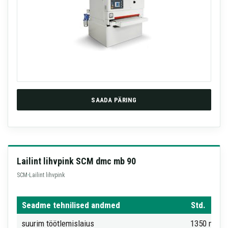
SAADA PÄRING
Lailint lihvpink SCM dmc mb 90
SCM
·
Lailint lihvpink
Seadme tehnilised andmed
Std.
suurim töötlemislaius
1350 mm