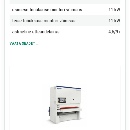
esimese tööüksuse mootori võimsus
11 kW
teise tööüksuse mootori võimsus
11 kW
astmeline etteandekiirus
4,5/9 m/mi
VAATA SEADET