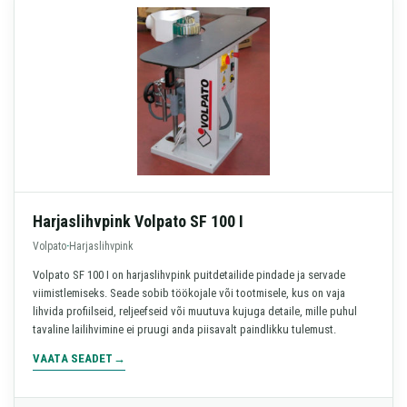
Harjaslihvpink Volpato SF 100 I
Volpato
·
Harjaslihvpink
Volpato SF 100 I on harjaslihvpink puitdetailide pindade ja servade
viimistlemiseks. Seade sobib töökojale või tootmisele, kus on vaja
lihvida profiilseid, reljeefseid või muutuva kujuga detaile, mille puhul
tavaline lailihvimine ei pruugi anda piisavalt paindlikku tulemust.
VAATA SEADET