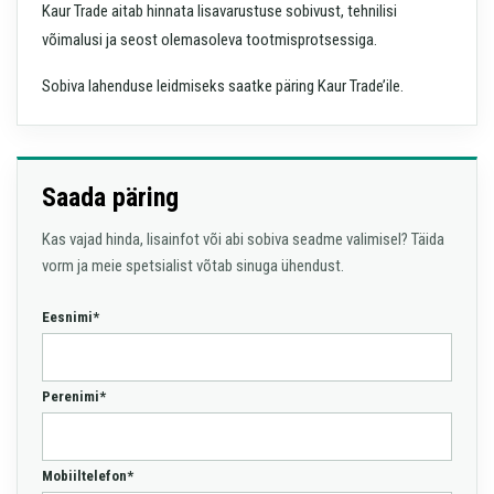
Kaur Trade aitab hinnata lisavarustuse sobivust, tehnilisi
võimalusi ja seost olemasoleva tootmisprotsessiga.
Sobiva lahenduse leidmiseks saatke päring Kaur Trade’ile.
Saada päring
Kas vajad hinda, lisainfot või abi sobiva seadme valimisel? Täida
vorm ja meie spetsialist võtab sinuga ühendust.
Eesnimi*
Perenimi*
Mobiiltelefon*