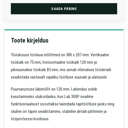
SAADA PÄRING
Toote kirjeldus
Tööüksuse töölaua mõõtmed on 380 x 207 mm. Vertikaalne
töökäik on 75 mm, horisontaalne töökäik 120 mm ja
pikisuunaline töökäik 85 mm, mis annab võimaluse töödetaili
seadistada vastavalt vajaliku töötluse suunale ja ulatusele.
Puurvarustuse läbimõõt on 120 mm. Lahendus sobib
kasutamiseks olukordades, kus Lab 300P seadme
funktsionaalsust soovitakse laiendada tapitöötluse jaoks ning
oluline on täpne seadistamine, stabiilne detaili juhtimine ja
tööprotsessi korduvus.