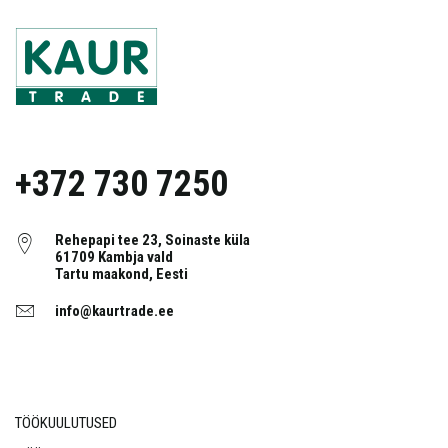
+372 730 7250
Rehepapi tee 23, Soinaste küla
61709 Kambja vald
Tartu maakond, Eesti
info@kaurtrade.ee
TÖÖKUULUTUSED