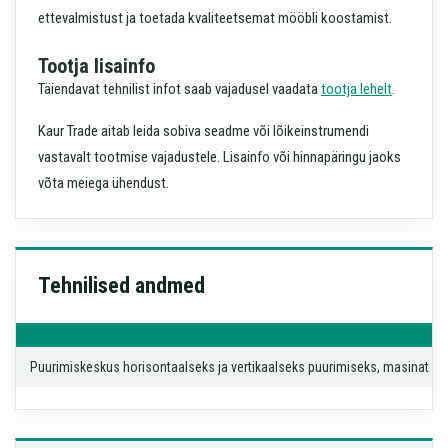
ettevalmistust ja toetada kvaliteetsemat mööbli koostamist.
Tootja lisainfo
Täiendavat tehnilist infot saab vajadusel vaadata
tootja lehelt
.
Kaur Trade aitab leida sobiva seadme või lõikeinstrumendi
vastavalt tootmise vajadustele. Lisainfo või hinnapäringu jaoks
võta meiega ühendust.
Tehnilised andmed
Puurimiskeskus horisontaalseks ja vertikaalseks puurimiseks, masinat on võ