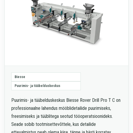
Biesse
Puurimis- ja tüübelduskeskus
Puurimis- ja tüübelduskeskus Biesse Rover Drill Pro T C on
professionaalne lahendus mööblidetailide puurimiseks,
freesimiseks ja tüüblitega seotud tööoperatsioonideks.
Seade sobib tootmisettevõttele, kus detailide
ettevalmistus peab olema kiire, täpne ja hästi korratav.