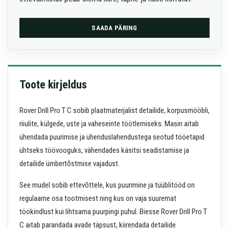
SAADA PÄRING
Toote kirjeldus
Rover Drill Pro T C sobib plaatmaterjalist detailide, korpusmööbli,
riiulite, külgede, uste ja vaheseinte töötlemiseks. Masin aitab
ühendada puurimise ja ühenduslahendustega seotud tööetapid
ühtseks töövooguks, vähendades käsitsi seadistamise ja
detailide ümbertõstmise vajadust.
See mudel sobib ettevõttele, kus puurimine ja tüüblitööd on
regulaarne osa tootmisest ning kus on vaja suuremat
töökindlust kui lihtsama puurpingi puhul. Biesse Rover Drill Pro T
C aitab parandada avade täpsust, kiirendada detailide